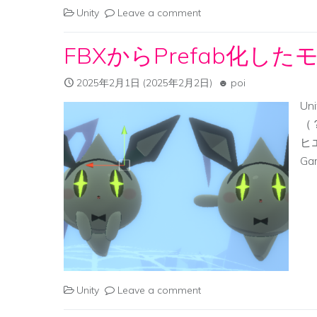
Unity
Leave a comment
FBXからPrefab化
2025年2月1日
(2025年2月2日)
poi
Un
（
ヒ
Ga
Unity
Leave a comment