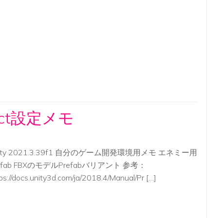
ect設定メモ
ity 2021.3.39f1 自分のゲーム開発環境用メモ エネミー用
efab FBXのモデルPrefabバリアント 参考：
ps://docs.unity3d.com/ja/2018.4/Manual/Pr […]