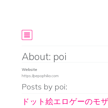
Skip to content
Main Navigation
About: poi
Website
https://pepophilia.com
Posts by poi:
ドット絵エロゲーのモ