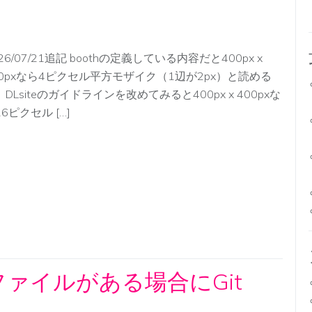
26/07/21追記 boothの定義している内容だと400px x
00pxなら4ピクセル平方モザイク（1辺が2px）と読める
、DLsiteのガイドラインを改めてみると400px x 400pxな
6ピクセル […]
ファイルがある場合にGit