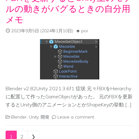
ルの動きがバグるときの自分用
メモ
2023年9月5日
(2024年1月10日)
poi
Blender v2.82Unity 2021.3.6f1 症状 元々FBXをHierarchy
に配置して作ったGameObjectがあった。 元のFBXを更新
するとUnity側のアニメーションとかShapeKeyの挙動 […]
Blender
,
Unity
,
開発
Leave a comment
Posts navigation
1
2
❯