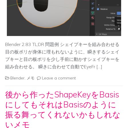
Blender 2.83 TL;DR 問題例 シェイプキーを組み合わせる
目の板ポリが身体に埋もれないように、瞬きするシェイ
プキーと目の板ポリを少し手前に動かすシェイプキーを
組み合わせる。 瞬きに合わせて自動でEyeFr […]
Blender
,
メモ
Leave a comment
後から作ったShapeKeyをBasis
にしてもそれはBasisのように
振る舞ってくれないかもしれな
いメモ