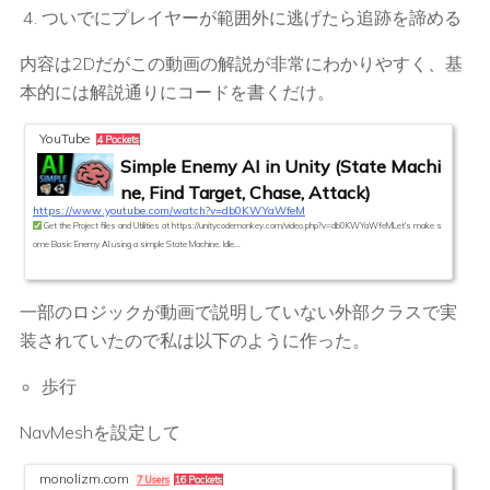
ついでにプレイヤーが範囲外に逃げたら追跡を諦める
内容は2Dだがこの動画の解説が非常にわかりやすく、基
本的には解説通りにコードを書くだけ。
YouTube
4 Pockets
Simple Enemy AI in Unity (State Machi
ne, Find Target, Chase, Attack)
https://www.youtube.com/watch?v=db0KWYaWfeM
Get the Project files and Utilities at https://unitycodemonkey.com/video.php?v=db0KWYaWfeMLet's make s
ome Basic Enemy AI using a simple State Machine. Idle...
一部のロジックが動画で説明していない外部クラスで実
装されていたので私は以下のように作った。
歩行
NavMeshを設定して
monolizm.com
7 Users
16 Pockets