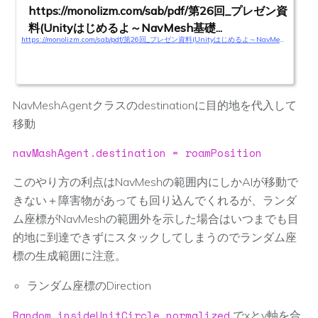
https://monolizm.com/sab/pdf/第26回_プレゼン資
料(Unityはじめるよ～NavMesh基礎...
https://monolizm.com/sab/pdf/第26回_プレゼン資料(Unityはじめるよ～NavMesh基礎～).pdf
NavMeshAgentクラスのdestinationに目的地を代入して
移動
navMashAgent.destination = roamPosition
このやり方の利点はNavMeshの範囲内にしかAIが移動で
きない＋障害物があっても回り込んでくれるが、ランダ
ム座標がNavMeshの範囲外を示した場合はいつまでも目
的地に到達できずにスタックしてしまうのでランダム座
標の生成範囲に注意。
ランダム座標のDirection
Random.insideUnitCircle.normalized
でxとy軸を合