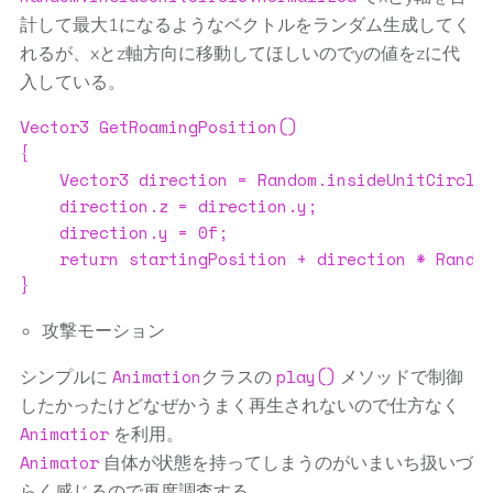
計して最大1になるようなベクトルをランダム生成してく
れるが、xとz軸方向に移動してほしいのでyの値をzに代
入している。
Vector3 GetRoamingPosition()

{

    Vector3 direction = Random.insideUnitCircle.
    direction.z = direction.y;

    direction.y = 0f;

    return startingPosition + direction * Random
}
攻撃モーション
Animation
play()
シンプルに
クラスの
メソッドで制御
したかったけどなぜかうまく再生されないので仕方なく
Animatior
を利用。
Animator
自体が状態を持ってしまうのがいまいち扱いづ
らく感じるので再度調査する。