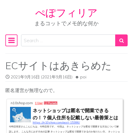
ぺぽフィリア
Skip to content
まるコットでメモ的な何か
Search
Main Navigation
ECサイトはあきらめた
2021年9月16日
(2021年9月16日)
poi
匿名運営が無理なので。
n10shop.com
1 User
12 Pockets
ネットショップは匿名で開業できる
の！？個人住所を記載しない最善策とは
https://n10shop.com/post-15386/
今時店長皆さんこんにちは、今時店長です。 今回は、ネットショップを匿名で開業する方法について解
説します。 こんな方におすすめの記事 ネットショップは匿名で開業できるのか知りたい方。 ネットショ