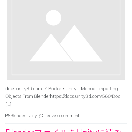
docs.unity3d.com 7 PocketsUnity – Manual: Importing
Objects From Blenderhttps://docs.unity3d.com/560/Doc
[…]
Blender
,
Unity
Leave a comment