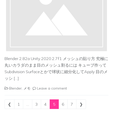
Blender 2.82a Unity 2020.2.7f1 メッシュの貼り方 究極に
丸いカラダのまま目のメッシュ割るには キューブ作って
Subdivision Surfaceとかで球状に細分化してApply 目のメ
ッシ […]
Blender
,
メモ
Leave a comment
Posts navigation
❮
1
…
3
4
5
6
7
❯