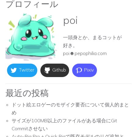
プロフィール
poi
一頭身とか、まるコットが
好き。
poi☻pepophilia.com
Twitter
Github
Pixiv
最近の投稿
ドット絵エロゲーのモザイク要否について個人的まと
め
サイズが100MB以上のファイルがある場合にGit
Commitさせない
Auto-Rig Pro + Quick Rigで既存モデルのリグ追加と