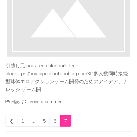
引越し元 poi’s tech blogpoi’s tech
bloghttps://poipoipoip.hatenablog.com3D多人数同時接続
型球体エロアクションゲーム開発のためのアイデア、ナ
レッジ ゲーム開 […]
日記
Leave a comment
Posts navigation
❮
1
…
5
6
7