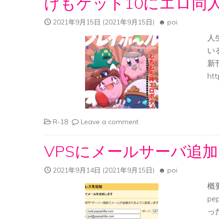
けもケット10にエロ同
2021年9月15日
(2021年9月15日)
poi
人
いる
新
htt
R-18
Leave a comment
VPSにメールサーバ追
2021年9月14日
(2021年9月15日)
poi
概
p
っ