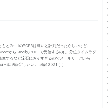
ともとGmailのPOP3は遅いと評判だったらしいけど、
ovecotからGmailのPOP3で受信するのに1分位タイムラグ
発生するなど流石におそすぎるのでメールサーバから
ailへ転送設定したい。 追記 2021 […]