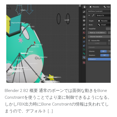
Blender 2.82 概要 通常のボーンでは面倒な動きをBone
Constraintを使うことでより楽に制御できるようになる。
しかしFBX出力時にBone Constraintの情報は失われてし
まうので、デフォルト […]