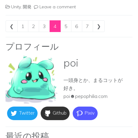
Unity
,
開発
Leave a comment
Posts navigation
❮
1
2
3
4
5
6
7
❯
プロフィール
poi
一頭身とか、まるコットが
好き。
poi☻pepophilia.com
Twitter
Github
Pixiv
最近の投稿